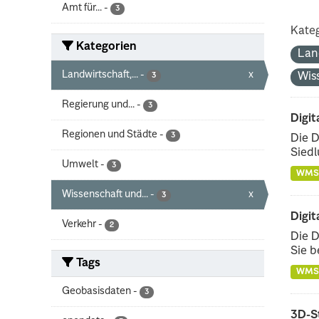
Amt für...
-
3
Kateg
Kategorien
Lan
Landwirtschaft,...
-
x
Wis
3
Regierung und...
-
3
Digit
Regionen und Städte
-
3
Die D
Siedl
Umwelt
-
3
WMS
Wissenschaft und...
-
x
3
Digit
Verkehr
-
2
Die D
Sie b
Tags
WMS
Geobasisdaten
-
3
3D-S