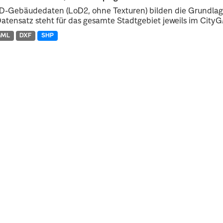
D-Gebäudedaten (LoD2, ohne Texturen) bilden die Grundlage
atensatz steht für das gesamte Stadtgebiet jeweils im CityGM
GML
DXF
SHP