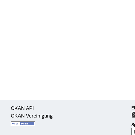
E
CKAN API
CKAN Vereinigung
S