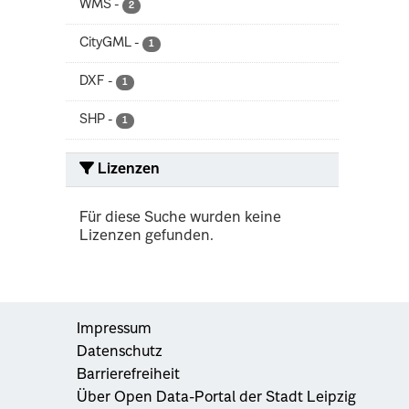
WMS
-
2
CityGML
-
1
DXF
-
1
SHP
-
1
Lizenzen
Für diese Suche wurden keine
Lizenzen gefunden.
Impressum
Datenschutz
Barrierefreiheit
Über Open Data-Portal der Stadt Leipzig