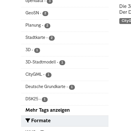
opendata
-
3
Die 3
Der D
GeoSN
-
2
City
Planung
-
2
Stadtkarte
-
2
3D
-
1
3D-Stadtmodell
-
1
CityGML
-
1
Deutsche Grundkarte
-
1
DSK25
-
1
Mehr Tags anzeigen
Formate