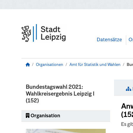
Zum Hauptinhalt wechseln
Datensätze
O
Organisationen
Amt für Statistik und Wahlen
Bun
Bundestagswahl 2021:
Wahlkreisergebnis Leipzig I
(152)
Anw
(15
Organisation
Es gi