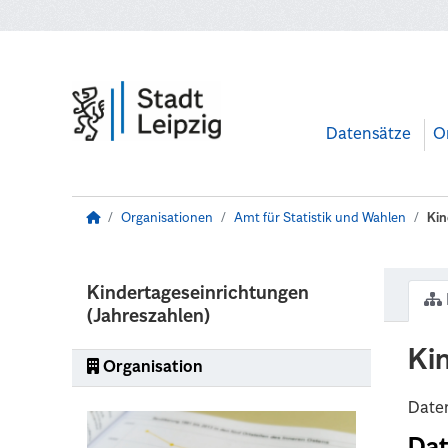
Zum Hauptinhalt wechseln
Datensätze
O
Organisationen
Amt für Statistik und Wahlen
Kin
Kindertageseinrichtungen
(Jahreszahlen)
Ki
Organisation
Daten