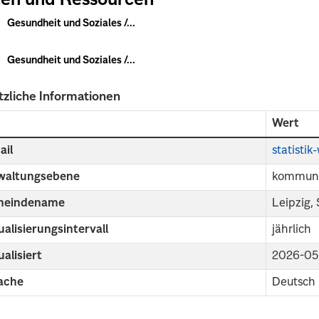
en und Ressourcen
Gesundheit und Soziales /...
Gesundheit und Soziales /...
tzliche Informationen
d
Wert
ail
statisti
waltungsebene
kommuna
eindename
Leipzig,
alisierungsintervall
jährlich
alisiert
2026-05
ache
Deutsch