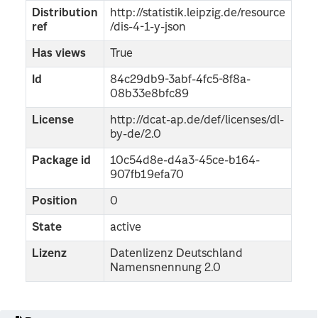
Distribution
http://statistik.leipzig.de/resource
ref
/dis-4-1-y-json
Has views
True
Id
84c29db9-3abf-4fc5-8f8a-
08b33e8bfc89
License
http://dcat-ap.de/def/licenses/dl-
by-de/2.0
Package id
10c54d8e-d4a3-45ce-b164-
907fb19efa70
Position
0
State
active
Lizenz
Datenlizenz Deutschland
Namensnennung 2.0