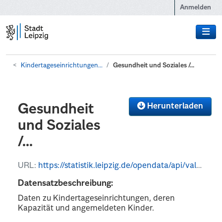
Zum Hauptinhalt wechseln
Anmelden
Kindertageseinrichtungen...
Gesundheit und Soziales /...
Herunterladen
Gesundheit
und Soziales
/...
URL:
https://statistik.leipzig.de/opendata/api/values?kategorie_nr=4&rubrik_nr=1&periode=y&format=json
Datensatzbeschreibung:
Daten zu Kindertageseinrichtungen, deren
Kapazität und angemeldeten Kinder.