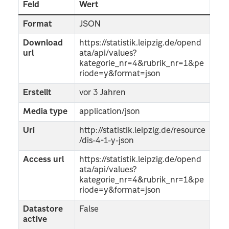
Feld
Wert
Format
JSON
Download
https://statistik.leipzig.de/opend
url
ata/api/values?
kategorie_nr=4&rubrik_nr=1&pe
riode=y&format=json
Erstellt
vor 3 Jahren
Media type
application/json
Uri
http://statistik.leipzig.de/resource
/dis-4-1-y-json
Access url
https://statistik.leipzig.de/opend
ata/api/values?
kategorie_nr=4&rubrik_nr=1&pe
riode=y&format=json
Datastore
False
active