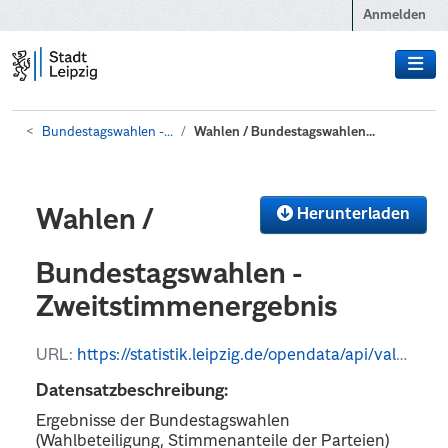
Zum Hauptinhalt wechseln
Anmelden
Bundestagswahlen -...
Wahlen / Bundestagswahlen...
Herunterladen
Wahlen /
Bundestagswahlen -
Zweitstimmenergebnis
URL:
https://statistik.leipzig.de/opendata/api/values?kategorie_nr=15&rubrik_nr=2&periode=d&format=json
Datensatzbeschreibung:
Ergebnisse der Bundestagswahlen
(Wahlbeteiligung, Stimmenanteile der Parteien)