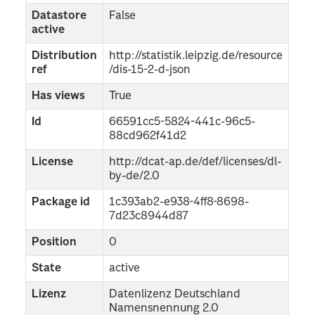
Datastore
False
active
Distribution
http://statistik.leipzig.de/resource
ref
/dis-15-2-d-json
Has views
True
Id
66591cc5-5824-441c-96c5-
88cd962f41d2
License
http://dcat-ap.de/def/licenses/dl-
by-de/2.0
Package id
1c393ab2-e938-4ff8-8698-
7d23c8944d87
Position
0
State
active
Lizenz
Datenlizenz Deutschland
Namensnennung 2.0