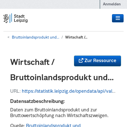
Zum Hauptinhalt wechseln
Anmelden
Bruttoinlandsprodukt und...
Wirtschaft /...
Zur Ressource
Wirtschaft /
Bruttoinlandsprodukt und...
URL:
https://statistik.leipzig.de/opendata/api/values?kategorie_nr=8&rubrik_nr=12&periode=y&format=csv
Datensatzbeschreibung:
Daten zum Bruttoinlandsprodukt und zur
Bruttowertschöpfung nach Wirtschaftszweigen.
Quelle:
Bruttoinlandsprodukt und