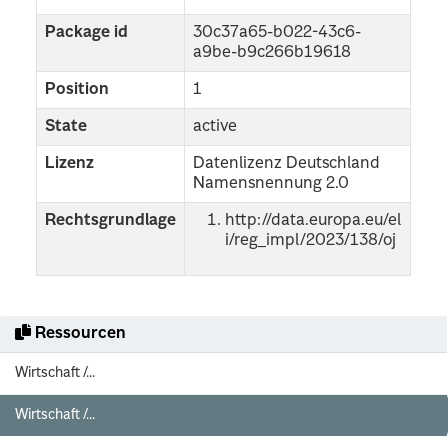
Package id
30c37a65-b022-43c6-
a9be-b9c266b19618
Position
1
State
active
Lizenz
Datenlizenz Deutschland
Namensnennung 2.0
Rechtsgrundlage
http://data.europa.eu/el
i/reg_impl/2023/138/oj
Ressourcen
Wirtschaft /...
Wirtschaft /...