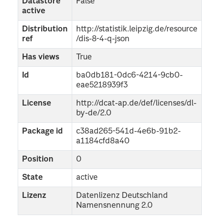
Datastore
False
active
Distribution
http://statistik.leipzig.de/resource
ref
/dis-8-4-q-json
Has views
True
Id
ba0db181-0dc6-4214-9cb0-
eae5218939f3
License
http://dcat-ap.de/def/licenses/dl-
by-de/2.0
Package id
c38ad265-541d-4e6b-91b2-
a1184cfd8a40
Position
0
State
active
Lizenz
Datenlizenz Deutschland
Namensnennung 2.0