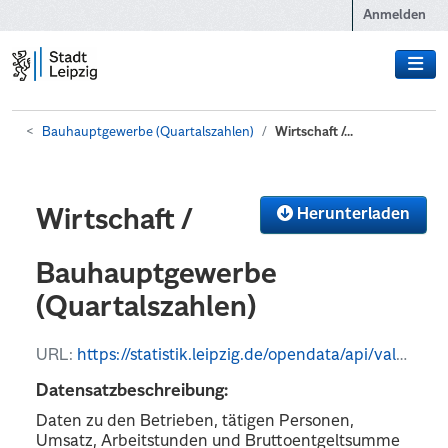
Zum Hauptinhalt wechseln
Anmelden
Bauhauptgewerbe (Quartalszahlen)
Wirtschaft /...
Herunterladen
Wirtschaft /
Bauhauptgewerbe
(Quartalszahlen)
URL:
https://statistik.leipzig.de/opendata/api/values?kategorie_nr=8&rubrik_nr=4&periode=q&format=json
Datensatzbeschreibung:
Daten zu den Betrieben, tätigen Personen,
Umsatz, Arbeitstunden und Bruttoentgeltsumme