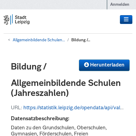
Zum Hauptinhalt wechseln
Anmelden
Allgemeinbildende Schulen...
Bildung /...
Herunterladen
Bildung /
Allgemeinbildende Schulen
(Jahreszahlen)
URL:
https://statistik.leipzig.de/opendata/api/values?kategorie_nr=5&rubrik_nr=1&periode=y&format=json
Datensatzbeschreibung:
Daten zu den Grundschulen, Oberschulen,
Gymnasien, Förderschulen, Freien