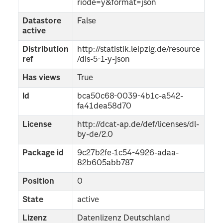
riode=y&format=json
Datastore
False
active
Distribution
http://statistik.leipzig.de/resource
ref
/dis-5-1-y-json
Has views
True
Id
bca50c68-0039-4b1c-a542-
fa41dea58d70
License
http://dcat-ap.de/def/licenses/dl-
by-de/2.0
Package id
9c27b2fe-1c54-4926-adaa-
82b605abb787
Position
0
State
active
Lizenz
Datenlizenz Deutschland