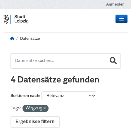
Zum Hauptinhalt wechseln
Anmelden
Datensätze
4 Datensätze gefunden
Sortieren nach
Tags:
Wegzug
Ergebnisse filtern