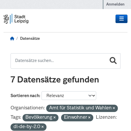
Zum Hauptinhalt wechseln
Anmelden
Datensätze
7 Datensätze gefunden
Sortieren nach
Organisationen:
Amt für Statistik und Wahlen
Tags:
Bevölkerung
Einwohner
Lizenzen:
dl-de-by-2.0