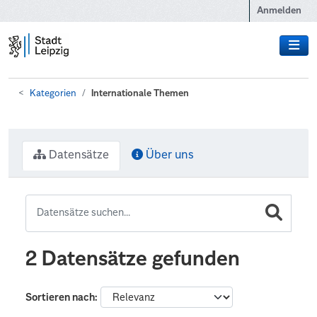
Zum Hauptinhalt wechseln
Anmelden
Kategorien
Internationale Themen
Datensätze
Über uns
2 Datensätze gefunden
Sortieren nach