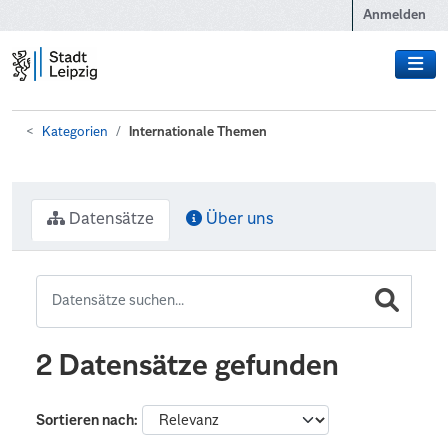
Zum Hauptinhalt wechseln
Anmelden
Kategorien
Internationale Themen
Datensätze
Über uns
2 Datensätze gefunden
Sortieren nach