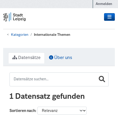
Zum Hauptinhalt wechseln
Anmelden
Kategorien
Internationale Themen
Datensätze
Über uns
1 Datensatz gefunden
Sortieren nach