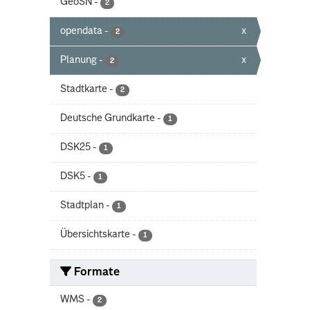
GeoSN
-
2
opendata
-
x
2
Planung
-
x
2
Stadtkarte
-
2
Deutsche Grundkarte
-
1
DSK25
-
1
DSK5
-
1
Stadtplan
-
1
Übersichtskarte
-
1
Formate
WMS
-
2