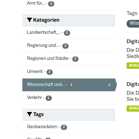
Amt für...
-
2
Tags:
Kategorien
Wis
Landwirtschaft,...
-
2
Digit
Regierung und...
-
2
Die D
Siedl
Regionen und Städte
-
2
WMS
Umwelt
-
2
Digit
Wissenschaft und...
-
x
2
Die D
Verkehr
-
1
Sie b
WMS
Tags
Geobasisdaten
-
2