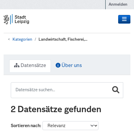
Zum Hauptinhalt wechseln
Anmelden
Kategorien
Landwirtschaft, Fischerei,...
Datensätze
Über uns
2 Datensätze gefunden
Sortieren nach