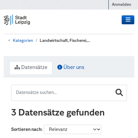
Zum Hauptinhalt wechseln
Anmelden
Kategorien
Landwirtschaft, Fischerei,...
Datensätze
Über uns
3 Datensätze gefunden
Sortieren nach