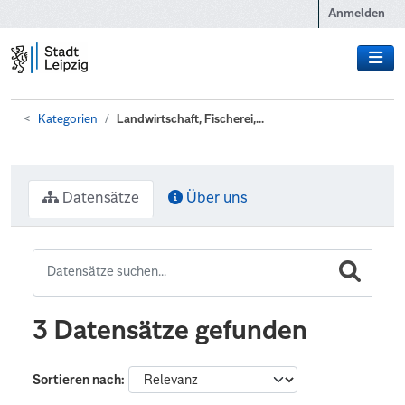
Zum Hauptinhalt wechseln
Anmelden
Kategorien
Landwirtschaft, Fischerei,...
Datensätze
Über uns
3 Datensätze gefunden
Sortieren nach