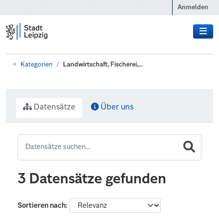
Zum Hauptinhalt wechseln
Anmelden
Kategorien
Landwirtschaft, Fischerei,...
Datensätze
Über uns
3 Datensätze gefunden
Sortieren nach