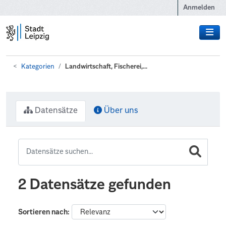
Zum Hauptinhalt wechseln
Anmelden
Kategorien
Landwirtschaft, Fischerei,...
Datensätze
Über uns
2 Datensätze gefunden
Sortieren nach