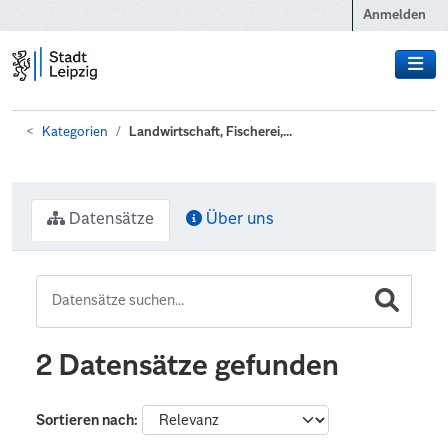
Zum Hauptinhalt wechseln
Anmelden
Kategorien
Landwirtschaft, Fischerei,...
Datensätze
Über uns
2 Datensätze gefunden
Sortieren nach