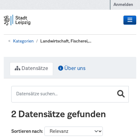
Zum Hauptinhalt wechseln
Anmelden
Kategorien
Landwirtschaft, Fischerei,...
Datensätze
Über uns
2 Datensätze gefunden
Sortieren nach