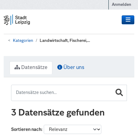
Zum Hauptinhalt wechseln
Anmelden
Kategorien
Landwirtschaft, Fischerei,...
Datensätze
Über uns
3 Datensätze gefunden
Sortieren nach