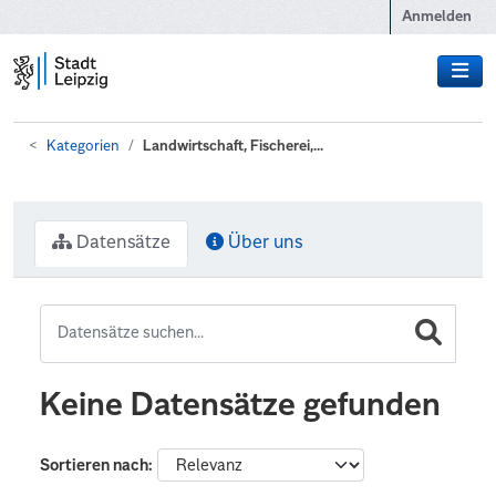
Zum Hauptinhalt wechseln
Anmelden
Kategorien
Landwirtschaft, Fischerei,...
Datensätze
Über uns
Keine Datensätze gefunden
Sortieren nach