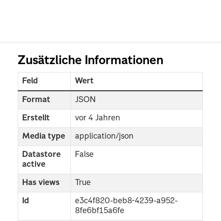
Zusätzliche Informationen
Feld
Wert
Format
JSON
Erstellt
vor 4 Jahren
Media type
application/json
Datastore
False
active
Has views
True
Id
e3c4f820-beb8-4239-a952-
8fe6bf15a6fe