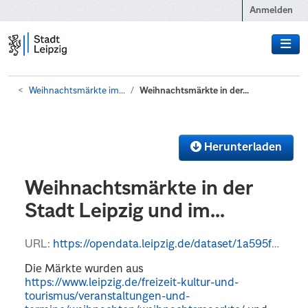
Zum Hauptinhalt wechseln
Anmelden
Weihnachtsmärkte im...
Weihnachtsmärkte in der...
Herunterladen
Weihnachtsmärkte in der
Stadt Leipzig und im...
URL:
https://opendata.leipzig.de/dataset/1a595f9b-23e5-4afe-90fd-1543045cd8b0/resource/e3c4f820-beb8-4239-a952-8fe6bf15a6fe/download/markets.geojson
Die Märkte wurden aus
https://www.leipzig.de/freizeit-kultur-und-
tourismus/veranstaltungen-und-