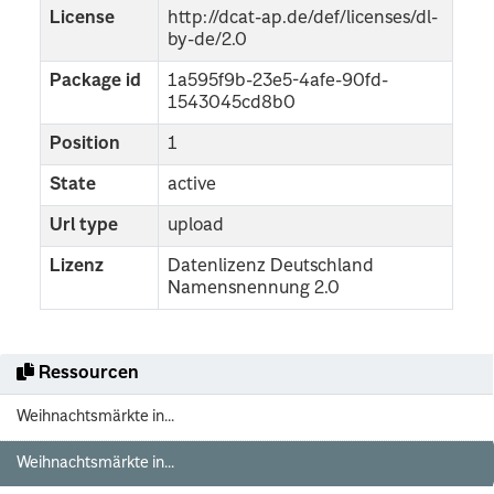
License
http://dcat-ap.de/def/licenses/dl-
by-de/2.0
Package id
1a595f9b-23e5-4afe-90fd-
1543045cd8b0
Position
1
State
active
Url type
upload
Lizenz
Datenlizenz Deutschland
Namensnennung 2.0
Ressourcen
Weihnachtsmärkte in...
Weihnachtsmärkte in...