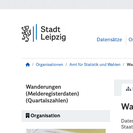
Zum Hauptinhalt wechseln
Datensätze
O
Organisationen
Amt für Statistik und Wahlen
Wan
Wanderungen
(Melderegisterdaten)
(Quartalszahlen)
Wa
Organisation
Daten
Staat