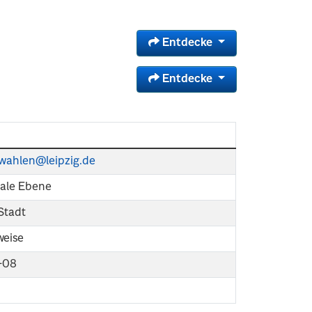
Entdecke
Entdecke
k-wahlen@leipzig.de
le Ebene
 Stadt
weise
-08