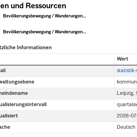
en und Ressourcen
Bevölkerungsbewegung / Wanderungen...
Bevölkerungsbewegung / Wanderungen...
tzliche Informationen
d
Wert
ail
statisti
waltungsebene
kommuna
eindename
Leipzig,
alisierungsintervall
quartals
alisiert
2026-07
ache
Deutsch