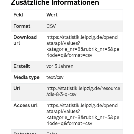
Zusätzliche Informationen
Feld
Wert
Format
CSV
Download
https://statistik.leipzig.de/opend
url
ata/api/values?
kategorie_nr=8&rubrik_nr=3&pe
riode=q&format=csv
Erstellt
vor 3 Jahren
Media type
text/csv
Uri
http://statistik.leipzig.de/resource
/dis-8-3-q-csv
Access url
https://statistik.leipzig.de/opend
ata/api/values?
kategorie_nr=8&rubrik_nr=3&pe
riode=q&format=csv