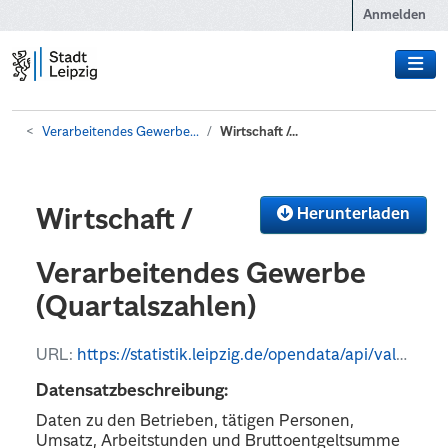
Zum Hauptinhalt wechseln
Anmelden
Verarbeitendes Gewerbe...
Wirtschaft /...
Herunterladen
Wirtschaft /
Verarbeitendes Gewerbe
(Quartalszahlen)
URL:
https://statistik.leipzig.de/opendata/api/values?kategorie_nr=8&rubrik_nr=3&periode=q&format=csv
Datensatzbeschreibung:
Daten zu den Betrieben, tätigen Personen,
Umsatz, Arbeitstunden und Bruttoentgeltsumme