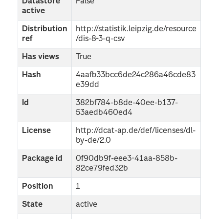
Datastore
False
active
Distribution
http://statistik.leipzig.de/resource
ref
/dis-8-3-q-csv
Has views
True
Hash
4aafb33bcc6de24c286a46cde83
e39dd
Id
382bf784-b8de-40ee-b137-
53aedb460ed4
License
http://dcat-ap.de/def/licenses/dl-
by-de/2.0
Package id
0f90db9f-eee3-41aa-858b-
82ce79fed32b
Position
1
State
active