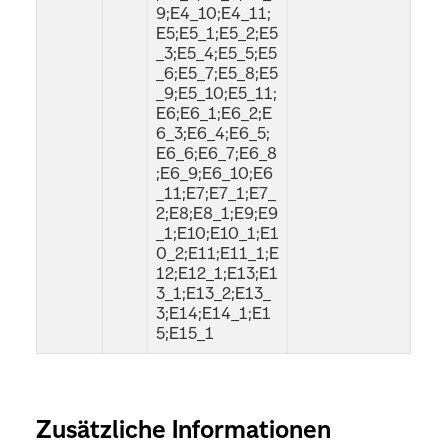
9;E4_10;E4_11;
E5;E5_1;E5_2;E5
_3;E5_4;E5_5;E5
_6;E5_7;E5_8;E5
_9;E5_10;E5_11;
E6;E6_1;E6_2;E
6_3;E6_4;E6_5;
E6_6;E6_7;E6_8
;E6_9;E6_10;E6
_11;E7;E7_1;E7_
2;E8;E8_1;E9;E9
_1;E10;E10_1;E1
0_2;E11;E11_1;E
12;E12_1;E13;E1
3_1;E13_2;E13_
3;E14;E14_1;E1
5;E15_1
Zusätzliche Informationen