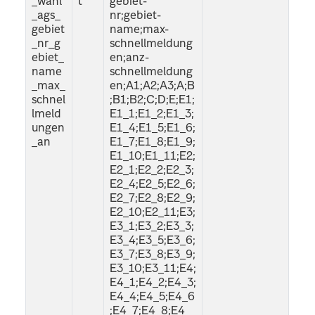
_wahl
t
gebiet-
_ags_
nr;gebiet-
gebiet
name;max-
_nr_g
schnellmeldung
ebiet_
en;anz-
name
schnellmeldung
_max_
en;A1;A2;A3;A;B
schnel
;B1;B2;C;D;E;E1;
lmeld
E1_1;E1_2;E1_3;
ungen
E1_4;E1_5;E1_6;
_an
E1_7;E1_8;E1_9;
E1_10;E1_11;E2;
E2_1;E2_2;E2_3;
E2_4;E2_5;E2_6;
E2_7;E2_8;E2_9;
E2_10;E2_11;E3;
E3_1;E3_2;E3_3;
E3_4;E3_5;E3_6;
E3_7;E3_8;E3_9;
E3_10;E3_11;E4;
E4_1;E4_2;E4_3;
E4_4;E4_5;E4_6
;E4_7;E4_8;E4_