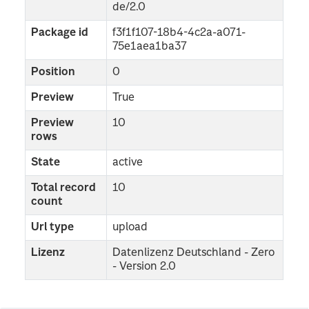
de/2.0
Package id
f3f1f107-18b4-4c2a-a071-
75e1aea1ba37
Position
0
Preview
True
Preview
10
rows
State
active
Total record
10
count
Url type
upload
Lizenz
Datenlizenz Deutschland - Zero
- Version 2.0