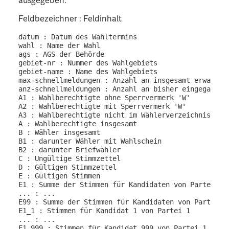
ausgegeben.
Feldbezeichner : Feldinhalt
datum : Datum des Wahltermins

wahl : Name der Wahl

ags : AGS der Behörde

gebiet-nr : Nummer des Wahlgebiets

gebiet-name : Name des Wahlgebiets

max-schnellmeldungen : Anzahl an insgesamt erwartete
anz-schnellmeldungen : Anzahl an bisher eingegangene
A1 : Wahlberechtigte ohne Sperrvermerk 'W'

A2 : Wahlberechtigte mit Sperrvermerk 'W'

A3 : Wahlberechtigte nicht im Wählerverzeichnis

A : Wahlberechtigte insgesamt

B : Wähler insgesamt

B1 : darunter Wähler mit Wahlschein

B2 : darunter Briefwähler

C : Ungültige Stimmzettel

D : Gültigen Stimmzettel

E : Gültigen Stimmen

E1 : Summe der Stimmen für Kandidaten von Partei 1

... : ...

E99 : Summe der Stimmen für Kandidaten von Partei 99
E1_1 : Stimmen für Kandidat 1 von Partei 1

... : ...

E1_999 : Stimmen für Kandidat 999 von Partei 1
