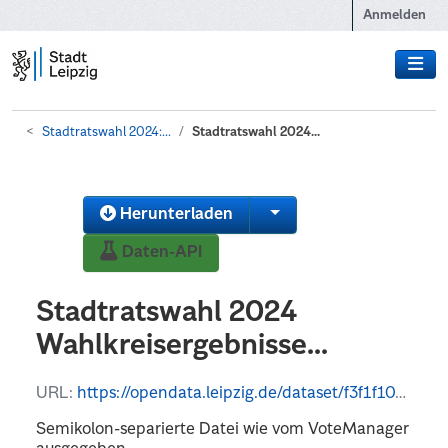
Zum Hauptinhalt wechseln
Anmelden
Stadtratswahl 2024:...
Stadtratswahl 2024...
Herunterladen
Daten-API
Stadtratswahl 2024
Wahlkreisergebnisse...
URL:
https://opendata.leipzig.de/dataset/f3f1f107-18b4-4c2a-a071-75e1aea1ba37/resource/8b6958aa-8ff7-4cca-8e8f-3c9b68c73659/download/open-data-14713000-stadtratswahl-leipzig-wahlkreis.csv
Semikolon-separierte Datei wie vom VoteManager