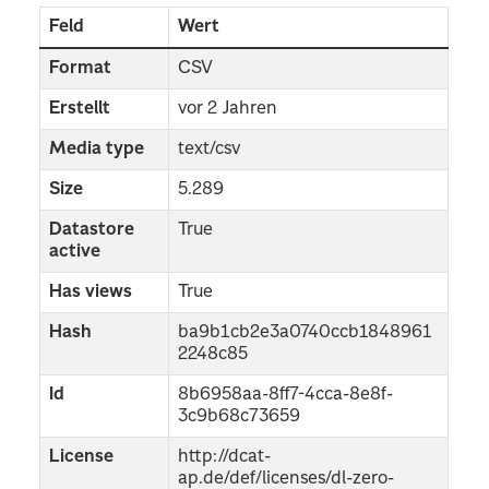
Feld
Wert
Format
CSV
Erstellt
vor 2 Jahren
Media type
text/csv
Size
5.289
Datastore
True
active
Has views
True
Hash
ba9b1cb2e3a0740ccb1848961
2248c85
Id
8b6958aa-8ff7-4cca-8e8f-
3c9b68c73659
License
http://dcat-
ap.de/def/licenses/dl-zero-