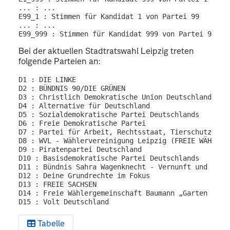
... : ...

E99_1 : Stimmen für Kandidat 1 von Partei 99

... : ...

Bei der aktuellen Stadtratswahl Leipzig treten
folgende Parteien an:
D1 : DIE LINKE

D2 : BÜNDNIS 90/DIE GRÜNEN

D3 : Christlich Demokratische Union Deutschlands

D4 : Alternative für Deutschland

D5 : Sozialdemokratische Partei Deutschlands

D6 : Freie Demokratische Partei

D7 : Partei für Arbeit, Rechtsstaat, Tierschutz, Eli
D8 : WVL - Wählervereinigung Leipzig (FREIE WÄHLER) 
D9 : Piratenpartei Deutschland

D10 : Basisdemokratische Partei Deutschlands

D11 : Bündnis Sahra Wagenknecht - Vernunft und Gerec
D12 : Deine Grundrechte im Fokus

D13 : FREIE SACHSEN

D14 : Freie Wählergemeinschaft Baumann „Garten 24“

Tabelle