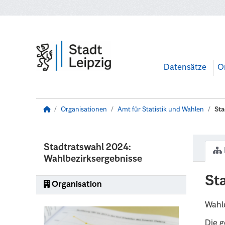
Zum Hauptinhalt wechseln
Datensätze
O
Organisationen
Amt für Statistik und Wahlen
Sta
Stadtratswahl 2024:
Wahlbezirksergebnisse
St
Organisation
Wahle
Die g