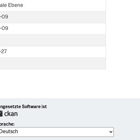
le Ebene
-09
-09
-27
ingesetzte Software ist
prache