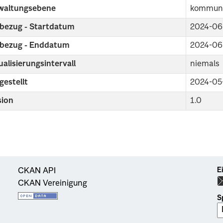
waltungsebene
kommuna
tbezug - Startdatum
2024-06
tbezug - Enddatum
2024-06
alisierungsintervall
niemals
gestellt
2024-05
sion
1.0
E
CKAN API
CKAN Vereinigung
S