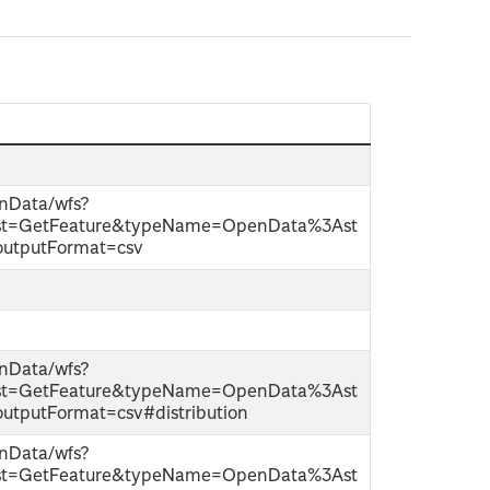
enData/wfs?
est=GetFeature&typeName=OpenData%3Ast
&outputFormat=csv
enData/wfs?
est=GetFeature&typeName=OpenData%3Ast
outputFormat=csv#distribution
enData/wfs?
est=GetFeature&typeName=OpenData%3Ast