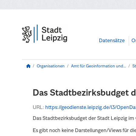
Zum Hauptinhalt wechseln
Datensätze
O
Organisationen
Amt für Geoinformation und...
S
Das Stadtbezirksbudget d
URL:
https://geodienste.leipzig.de/l3/OpenData/wfs?service=W
Das Stadtbezirksbudget der Stadt Leipzig im
Es gibt noch keine Darstellungen/Views für di