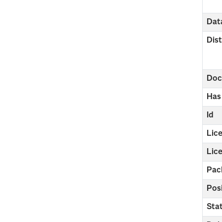
Dat
Dist
Doc
Has
Id
Lic
Lic
Pac
Pos
Sta