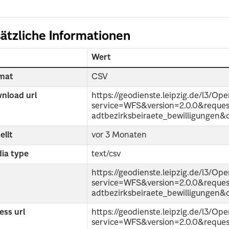
ätzliche Informationen
d
Wert
mat
CSV
nload url
https://geodienste.leipzig.de/l3/Op
service=WFS&version=2.0.0&requ
adtbezirksbeiraete_bewilligungen
ellt
vor 3 Monaten
ia type
text/csv
https://geodienste.leipzig.de/l3/Op
service=WFS&version=2.0.0&requ
adtbezirksbeiraete_bewilligungen&
ess url
https://geodienste.leipzig.de/l3/Op
service=WFS&version=2.0.0&requ