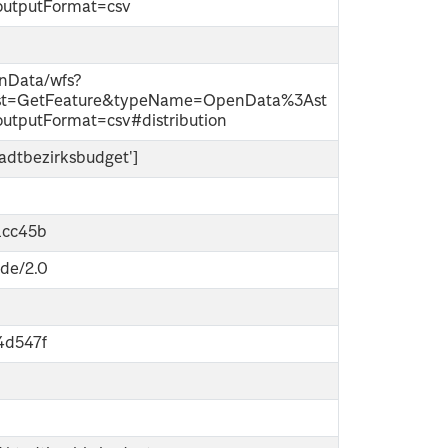
&outputFormat=csv
enData/wfs?
est=GetFeature&typeName=OpenData%3Ast
outputFormat=csv#distribution
tadtbezirksbudget']
1cc45b
-de/2.0
4d547f