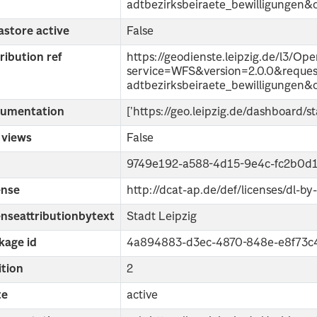
adtbezirksbeiraete_bewilligungen
astore active
False
ribution ref
https://geodienste.leipzig.de/l3/Op
service=WFS&version=2.0.0&requ
adtbezirksbeiraete_bewilligungen&
umentation
['https://geo.leipzig.de/dashboard/s
 views
False
9749e192-a588-4d15-9e4c-fc2b0d
ense
http://dcat-ap.de/def/licenses/dl-by
enseattributionbytext
Stadt Leipzig
kage id
4a894883-d3ec-4870-848e-e8f73c
ition
2
te
active