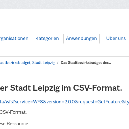
rganisationen
Kategorien
Anwendungen
Über uns
tadtbezirksbudget, Stadt Leipzig
Das Stadtbezirksbudget der...
er Stadt Leipzig im CSV-Format.
FS&version=2.0.0&request=GetFeature&typeName=OpenData%3Astadtbezirksbeiraete_bewil
 CSV-Format.
ese Ressource