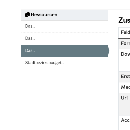
Ressourcen
Zus
Das...
Fel
Das...
For
Das...
Dow
Stadtbezirksbudget...
Erst
Med
Uri
Acc