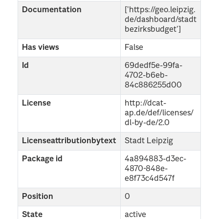
Documentation
['https://geo.leipzig.
de/dashboard/stadt
bezirksbudget']
Has views
False
Id
69dedf5e-99fa-
4702-b6eb-
84c886255d00
License
http://dcat-
ap.de/def/licenses/
dl-by-de/2.0
Licenseattributionbytext
Stadt Leipzig
Package id
4a894883-d3ec-
4870-848e-
e8f73c4d547f
Position
0
State
active