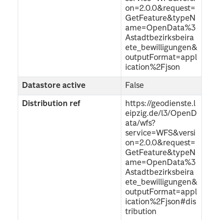
on=2.0.0&request=
GetFeature&typeN
ame=OpenData%3
Astadtbezirksbeira
ete_bewilligungen&
outputFormat=appl
ication%2Fjson
Datastore active
False
Distribution ref
https://geodienste.l
eipzig.de/l3/OpenD
ata/wfs?
service=WFS&versi
on=2.0.0&request=
GetFeature&typeN
ame=OpenData%3
Astadtbezirksbeira
ete_bewilligungen&
outputFormat=appl
ication%2Fjson#dis
tribution