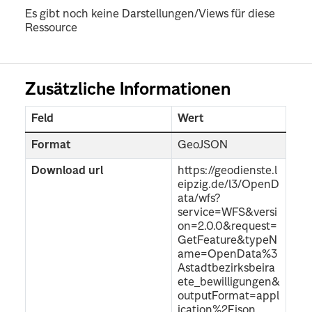
Es gibt noch keine Darstellungen/Views für diese
Ressource
Zusätzliche Informationen
Feld
Wert
Format
GeoJSON
Download url
https://geodienste.l
eipzig.de/l3/OpenD
ata/wfs?
service=WFS&versi
on=2.0.0&request=
GetFeature&typeN
ame=OpenData%3
Astadtbezirksbeira
ete_bewilligungen&
outputFormat=appl
ication%2Fjson