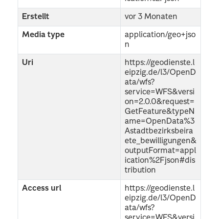
Erstellt
vor 3 Monaten
Media type
application/geo+jso
n
Uri
https://geodienste.l
eipzig.de/l3/OpenD
ata/wfs?
service=WFS&versi
on=2.0.0&request=
GetFeature&typeN
ame=OpenData%3
Astadtbezirksbeira
ete_bewilligungen&
outputFormat=appl
ication%2Fjson#dis
tribution
Access url
https://geodienste.l
eipzig.de/l3/OpenD
ata/wfs?
service=WFS&versi