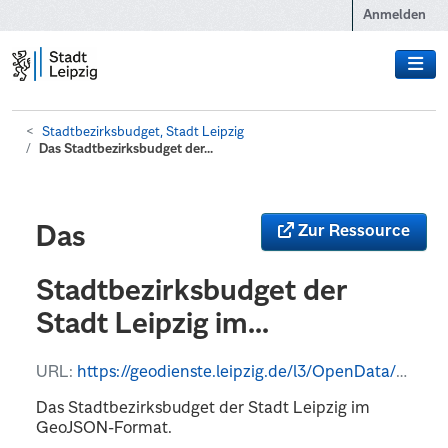
Zum Hauptinhalt wechseln
Anmelden
Stadtbezirksbudget, Stadt Leipzig
Das Stadtbezirksbudget der...
Zur Ressource
Das
Stadtbezirksbudget der
Stadt Leipzig im...
URL:
https://geodienste.leipzig.de/l3/OpenData/wfs?service=WFS&version=2.0.0&request=GetFeature&typeName=OpenData%3Astadtbezirksbeiraete_bewilligungen&outputFormat=application%2Fjson
Das Stadtbezirksbudget der Stadt Leipzig im
GeoJSON-Format.