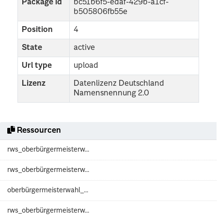
Package id
bc51b6f5-edaf-429b-a1cf-
b505806fb55e
Position
4
State
active
Url type
upload
Lizenz
Datenlizenz Deutschland
Namensnennung 2.0
Ressourcen
rws_oberbürgermeisterw...
rws_oberbürgermeisterw...
oberbürgermeisterwahl_...
rws_oberbürgermeisterw...