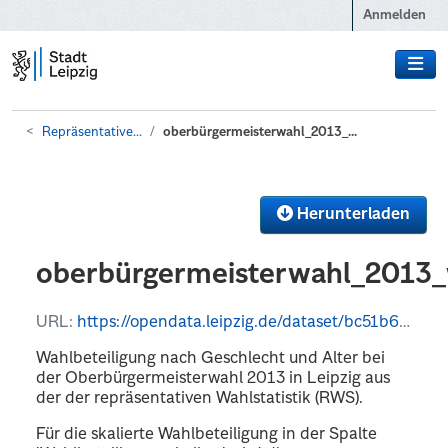
Zum Hauptinhalt wechseln
Anmelden
Repräsentative...
oberbürgermeisterwahl_2013_...
Herunterladen
oberbürgermeisterwahl_2013_w
URL:
https://opendata.leipzig.de/dataset/bc51b6f5-edaf-429b-a1cf-b505806fb55e/resource/b5d2cb32-5af3-4e7c-902a-5a5e4a3eaa87/download/rtmpwhhy4noberburgermeisterwahl_2013_wahlgang2_wahlbeteiligung.csv
Wahlbeteiligung nach Geschlecht und Alter bei
der Oberbürgermeisterwahl 2013 in Leipzig aus
der der repräsentativen Wahlstatistik (RWS).
Für die skalierte Wahlbeteiligung in der Spalte