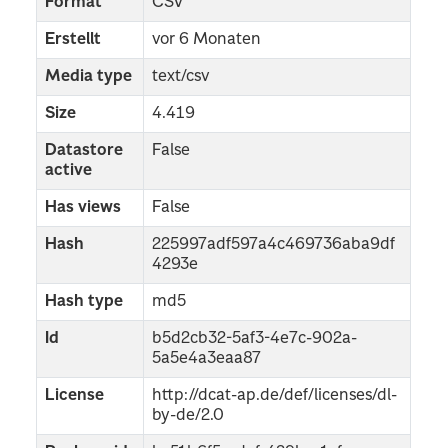
Format
CSV
Erstellt
vor 6 Monaten
Media type
text/csv
Size
4.419
Datastore
False
active
Has views
False
Hash
225997adf597a4c469736aba9df
4293e
Hash type
md5
Id
b5d2cb32-5af3-4e7c-902a-
5a5e4a3eaa87
License
http://dcat-ap.de/def/licenses/dl-
by-de/2.0