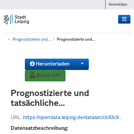
Zum Hauptinhalt wechseln
Anmelden
Prognostizierte und...
Prognostizierte und...
Herunterladen
Daten-API
Prognostizierte und
tatsächliche...
URL:
https://opendata.leipzig.de/dataset/cb93c96e-1532-4b0e-ad43-c79e70833a56/resource/b2413399-49b7-4b91-bf08-e2f8d682157f/download/bevolkerungsentwicklung.csv
Datensatzbeschreibung: