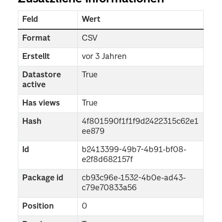
Feld
Wert
Format
CSV
Erstellt
vor 3 Jahren
Datastore
True
active
Has views
True
Hash
4f801590f1f1f9d2422315c62e1
ee879
Id
b2413399-49b7-4b91-bf08-
e2f8d682157f
Package id
cb93c96e-1532-4b0e-ad43-
c79e70833a56
Position
0