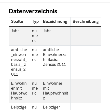
Datenverzeichnis
Spalte
Typ
Bezeichnung
Beschreibung
Jahr
nu
Jahr
me
ric
amtliche
nu
amtliche
_einwoh
me
Einwohnerza
nerzahl_
ric
hl Basis:
basis__z
Zensus 2011
ensus_2
011
Einwohn
nu
Einwohner
er mit
me
mit
Hauptwo
ric
Hauptwohnsit
hnsitz
z
Leipzige
nu
Leipziger