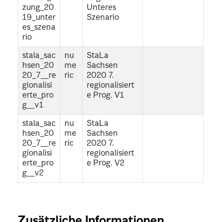
zung_20
Unteres
19_unter
Szenario
es_szena
rio
stala_sac
nu
StaLa
hsen_20
me
Sachsen
20_7__re
ric
2020 7.
gionalisi
regionalisiert
erte_pro
e Prog. V1
g__v1
stala_sac
nu
StaLa
hsen_20
me
Sachsen
20_7__re
ric
2020 7.
gionalisi
regionalisiert
erte_pro
e Prog. V2
g__v2
Zusätzliche Informationen