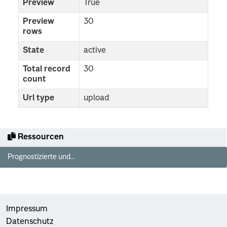
Preview
True
Preview
30
rows
State
active
Total record
30
count
Url type
upload
Ressourcen
Prognostizierte und...
Impressum
Datenschutz