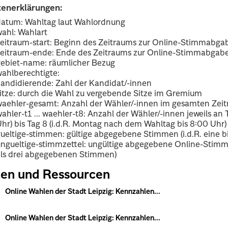
tenerklärungen:
datum: Wahltag laut Wahlordnung
ahl: Wahlart
eitraum-start: Beginn des Zeitraums zur Online-Stimmabga
zeitraum-ende: Ende des Zeitraums zur Online-Stimmabgab
gebiet-name: räumlicher Bezug
ahlberechtigte:
andidierende: Zahl der Kandidat/-innen
itze: durch die Wahl zu vergebende Sitze im Gremium
waehler-gesamt: Anzahl der Wähler/-innen im gesamten Zei
ahler-t1 ... waehler-t8: Anzahl der Wähler/-innen jeweils an
hr) bis Tag 8 (i.d.R. Montag nach dem Wahltag bis 8:00 Uhr)
ueltige-stimmen: gültige abgegebene Stimmen (i.d.R. eine bi
ngueltige-stimmzettel: ungültige abgegebene Online-Stimmze
als drei abgegebenen Stimmen)
en und Ressourcen
Online Wahlen der Stadt Leipzig: Kennzahlen...
Online Wahlen der Stadt Leipzig: Kennzahlen...