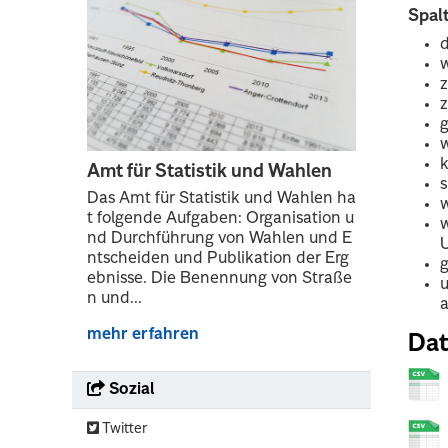
Spal
w
z
w
k
Amt für Statistik und Wahlen
s
Das Amt für Statistik und Wahlen ha
t folgende Aufgaben: Organisation u
w
nd Durchführung von Wahlen und E
U
ntscheiden und Publikation der Erg
g
ebnisse. Die Benennung von Straße
u
n und...
mehr erfahren
Dat
Sozial
Twitter