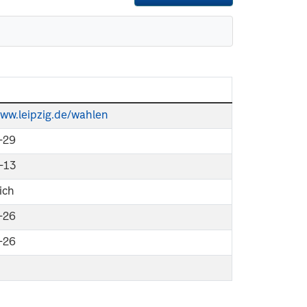
www.leipzig.de/wahlen
-29
-13
ich
-26
-26