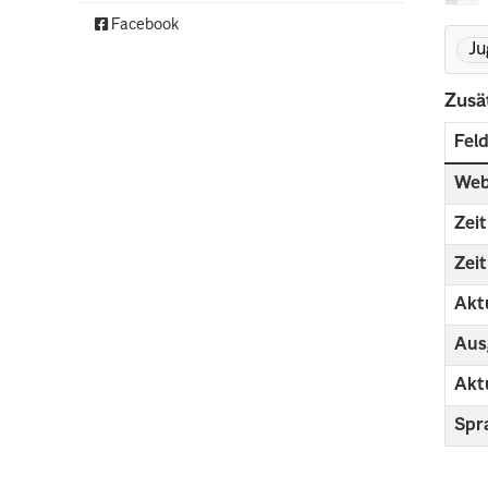
Facebook
Ju
Zusä
Fel
Web
Zei
Zei
Aktu
Aus
Aktu
Spr