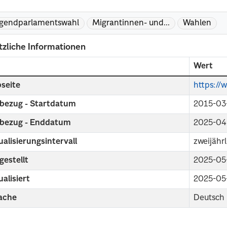
gendparlamentswahl
Migrantinnen- und...
Wahlen
tzliche Informationen
d
Wert
seite
https://
tbezug - Startdatum
2015-03
tbezug - Enddatum
2025-04
alisierungsintervall
zweijährl
gestellt
2025-05
alisiert
2025-05
ache
Deutsch