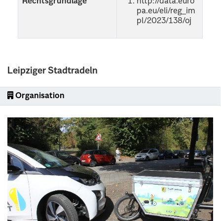
Rechtsgrundlage
http://data.euro
pa.eu/eli/reg_im
pl/2023/138/oj
Leipziger Stadtradeln
Organisation