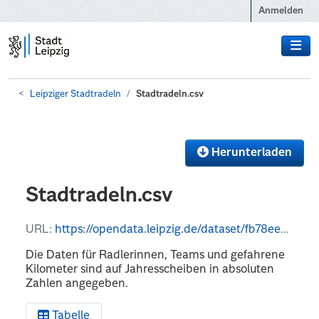
Zum Hauptinhalt wechseln
Anmelden
Leipziger Stadtradeln
Stadtradeln.csv
Herunterladen
Stadtradeln.csv
URL:
https://opendata.leipzig.de/dataset/fb78ee63-bb8d-47ae-9d95-527676de654a/resource/c690c647-2699-4a71-a1d6-3ac77cfc913d/download/stadtradeln.csv
Die Daten für Radlerinnen, Teams und gefahrene
Kilometer sind auf Jahresscheiben in absoluten
Zahlen angegeben.
Tabelle