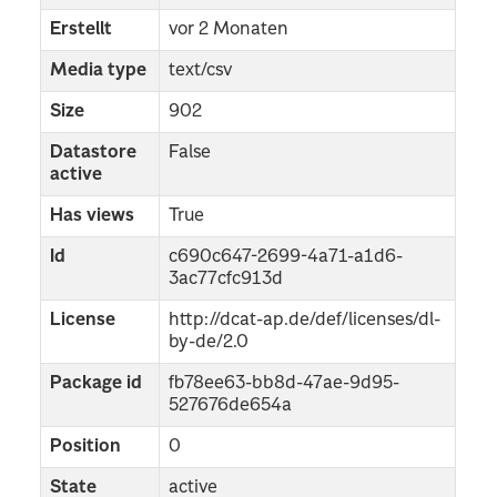
Erstellt
vor 2 Monaten
Media type
text/csv
Size
902
Datastore
False
active
Has views
True
Id
c690c647-2699-4a71-a1d6-
3ac77cfc913d
License
http://dcat-ap.de/def/licenses/dl-
by-de/2.0
Package id
fb78ee63-bb8d-47ae-9d95-
527676de654a
Position
0
State
active