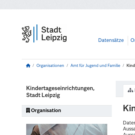
Zum Hauptinhalt wechseln
Datensätze
O
Organisationen
Amt für Jugend und Familie
Kind
Kindertageseinrichtungen,
Stadt Leipzig
Ki
Organisation
Daten
Aussa