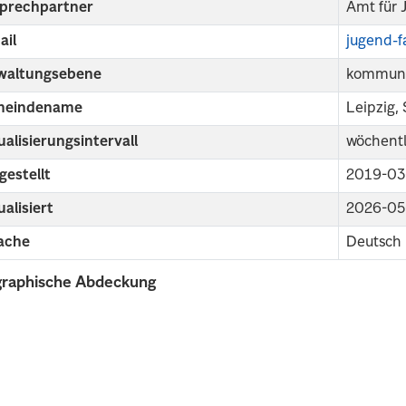
prechpartner
Amt für 
ail
jugend-f
waltungsebene
kommuna
eindename
Leipzig,
alisierungsintervall
wöchentl
gestellt
2019-03
alisiert
2026-05
ache
Deutsch
raphische Abdeckung