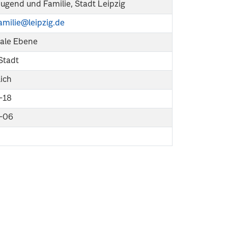
Jugend und Familie, Stadt Leipzig
amilie@leipzig.de
le Ebene
 Stadt
ich
-18
-06