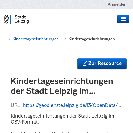
Zum Hauptinhalt wechseln
Anmelden
Kindertageseinrichtungen,...
Kindertageseinrichtungen...
Zur Ressource
Kindertageseinrichtungen
der Stadt Leipzig im...
URL:
https://geodienste.leipzig.de/l3/OpenData/wfs?VERSION=1.3.0&REQUEST=getFeature&typeName=OpenData%3Akita&format_options=filename:Kita_Stadt_Leipzig&outputFormat=csv
Kindertageseinrichtungen der Stadt Leipzig im
CSV-Format.