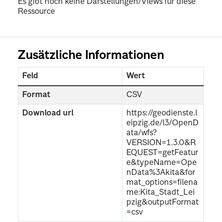
Es gibt noch keine Darstellungen/Views für diese
Ressource
Zusätzliche Informationen
Feld
Wert
Format
CSV
Download url
https://geodienste.l
eipzig.de/l3/OpenD
ata/wfs?
VERSION=1.3.0&R
EQUEST=getFeatur
e&typeName=Ope
nData%3Akita&for
mat_options=filena
me:Kita_Stadt_Lei
pzig&outputFormat
=csv