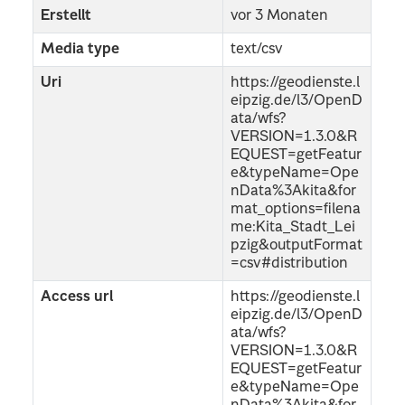
Erstellt
vor 3 Monaten
Media type
text/csv
Uri
https://geodienste.l
eipzig.de/l3/OpenD
ata/wfs?
VERSION=1.3.0&R
EQUEST=getFeatur
e&typeName=Ope
nData%3Akita&for
mat_options=filena
me:Kita_Stadt_Lei
pzig&outputFormat
=csv#distribution
Access url
https://geodienste.l
eipzig.de/l3/OpenD
ata/wfs?
VERSION=1.3.0&R
EQUEST=getFeatur
e&typeName=Ope