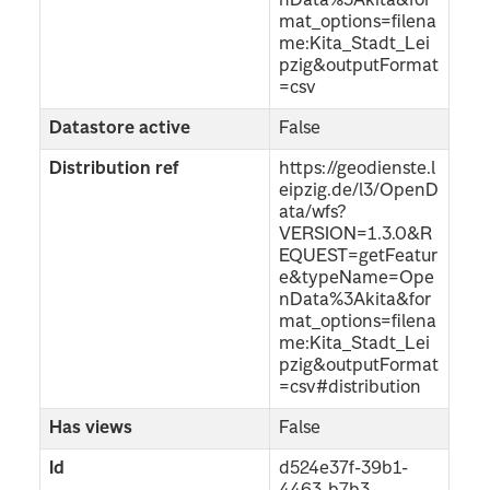
nData%3Akita&for
mat_options=filena
me:Kita_Stadt_Lei
pzig&outputFormat
=csv
Datastore active
False
Distribution ref
https://geodienste.l
eipzig.de/l3/OpenD
ata/wfs?
VERSION=1.3.0&R
EQUEST=getFeatur
e&typeName=Ope
nData%3Akita&for
mat_options=filena
me:Kita_Stadt_Lei
pzig&outputFormat
=csv#distribution
Has views
False
Id
d524e37f-39b1-