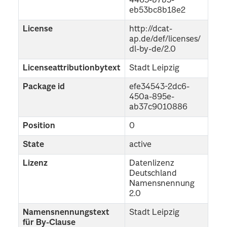
4463-b7b3-
eb53bc8b18e2
License
http://dcat-
ap.de/def/licenses/
dl-by-de/2.0
Licenseattributionbytext
Stadt Leipzig
Package id
efe34543-2dc6-
450a-895e-
ab37c9010886
Position
0
State
active
Lizenz
Datenlizenz
Deutschland
Namensnennung
2.0
Namensnennungstext
Stadt Leipzig
für By-Clause