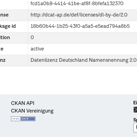
fcd1a0b8-4414-41be-af8f-8bfefa132370
ense
http://dcat-ap.de/def/licenses/dl-by-de/2.0
kage id
18b60b44-1b25-43f0-a5a5-e5ead794a8b5
ition
0
te
active
enz
Datenlizenz Deutschland Namensnennung 2.0
E
CKAN API
CKAN Vereinigung
S