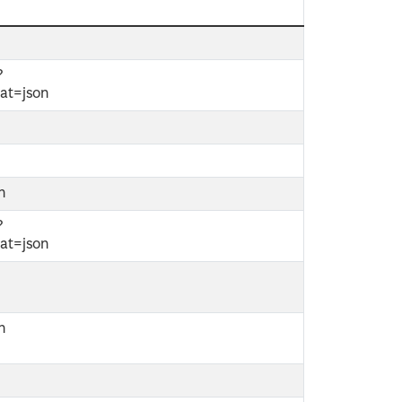
?
at=json
on
?
at=json
on