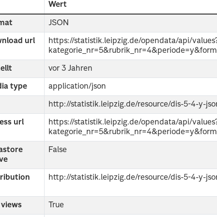
d
Wert
mat
JSON
nload url
https://statistik.leipzig.de/opendata/api/values
kategorie_nr=5&rubrik_nr=4&periode=y&form
ellt
vor 3 Jahren
ia type
application/json
http://statistik.leipzig.de/resource/dis-5-4-y-js
ess url
https://statistik.leipzig.de/opendata/api/values
kategorie_nr=5&rubrik_nr=4&periode=y&form
astore
False
ive
tribution
http://statistik.leipzig.de/resource/dis-5-4-y-js
 views
True