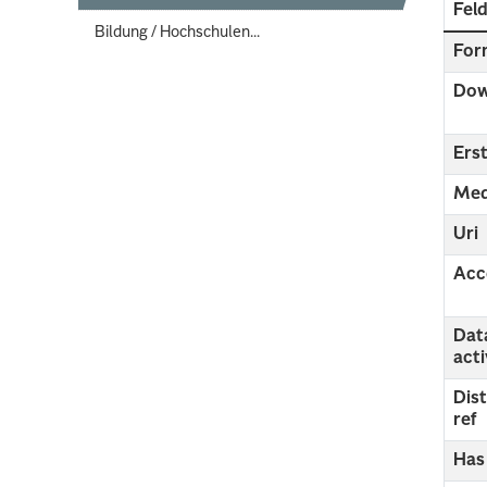
Fel
Bildung / Hochschulen...
For
Dow
Erst
Med
Uri
Acc
Dat
act
Dis
ref
Has