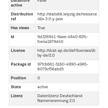
Datastore
False
active
Distribution
http://statistik.leipzig.de/resource
ref
/dis-3-2-y-json
Has views
True
Id
9d326941-9aee-4840-82fc-
fce4a1879d40
License
http://dcat-ap.de/def/licenses/dl-
by-de/2.0
Package id
97fcb661-5160-4990-a985-
6079cf56abd5
Position
0
State
active
Lizenz
Datenlizenz Deutschland
Namensnennung 2.0