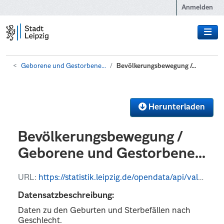
Zum Hauptinhalt wechseln
Anmelden
Geborene und Gestorbene...
Bevölkerungsbewegung /...
Herunterladen
Bevölkerungsbewegung /
Geborene und Gestorbene...
URL:
https://statistik.leipzig.de/opendata/api/values?kategorie_nr=3&rubrik_nr=2&periode=y&format=json
Datensatzbeschreibung:
Daten zu den Geburten und Sterbefällen nach
Geschlecht.