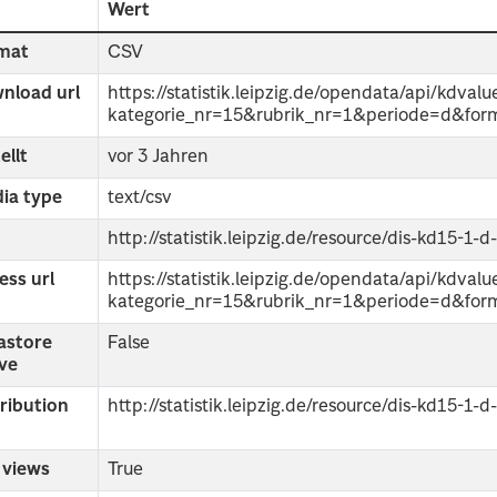
d
Wert
mat
CSV
nload url
https://statistik.leipzig.de/opendata/api/kdvalu
kategorie_nr=15&rubrik_nr=1&periode=d&for
ellt
vor 3 Jahren
ia type
text/csv
http://statistik.leipzig.de/resource/dis-kd15-1-d
ess url
https://statistik.leipzig.de/opendata/api/kdvalu
kategorie_nr=15&rubrik_nr=1&periode=d&for
astore
False
ive
tribution
http://statistik.leipzig.de/resource/dis-kd15-1-d
 views
True