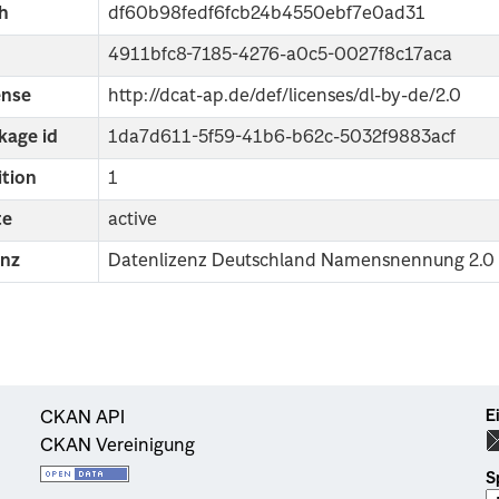
h
df60b98fedf6fcb24b4550ebf7e0ad31
4911bfc8-7185-4276-a0c5-0027f8c17aca
ense
http://dcat-ap.de/def/licenses/dl-by-de/2.0
kage id
1da7d611-5f59-41b6-b62c-5032f9883acf
ition
1
te
active
enz
Datenlizenz Deutschland Namensnennung 2.0
E
CKAN API
CKAN Vereinigung
S