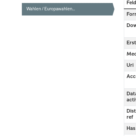
Fel
Wahlen / Europawahlen...
For
Dow
Erst
Med
Uri
Acc
Dat
act
Dis
ref
Has