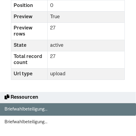
Position
0
Preview
True
Preview
27
rows
State
active
Total record
27
count
Url type
upload
Ressourcen
Briefwahlbeteiligung...
Briefwahlbeteiligung...