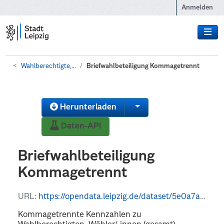
Zum Hauptinhalt wechseln
Anmelden
Wahlberechtigte,...
Briefwahlbeteiligung Kommagetrennt
Herunterladen
Daten-API
Briefwahlbeteiligung
Kommagetrennt
URL:
https://opendata.leipzig.de/dataset/5e0a7a96-75b7-4669-97db-80dd7bc2c27c/resource/7a390cc6-ddf5-419e-befd-517adc06e03b/download/briefwahlbeteiligung_komma.csv
Kommagetrennte Kennzahlen zu