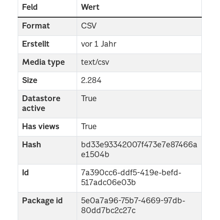
Feld
Wert
Format
CSV
Erstellt
vor 1 Jahr
Media type
text/csv
Size
2.284
Datastore
True
active
Has views
True
Hash
bd33e93342007f473e7e87466a
e1504b
Id
7a390cc6-ddf5-419e-befd-
517adc06e03b
Package id
5e0a7a96-75b7-4669-97db-
80dd7bc2c27c