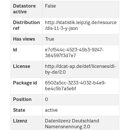
Datastore
False
active
Distribution
http://statistik.leipzig.de/resource
ref
/dis-11-3-y-json
Has views
True
Id
e7cf544c-4523-45b3-9247-
384597f3d7e7
License
http://dcat-ap.de/def/licenses/dl-
by-de/2.0
Package id
6502a5cc-3233-4032-b4e9-
be4c5b7a5ebf
Position
0
State
active
Lizenz
Datenlizenz Deutschland
Namensnennung 2.0