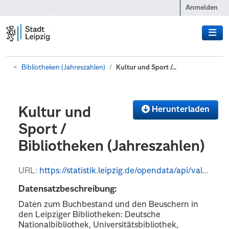
Zum Hauptinhalt wechseln
Anmelden
Bibliotheken (Jahreszahlen)
Kultur und Sport /...
Herunterladen
Kultur und
Sport /
Bibliotheken (Jahreszahlen)
URL:
https://statistik.leipzig.de/opendata/api/values?kategorie_nr=11&rubrik_nr=3&periode=y&format=json
Datensatzbeschreibung:
Daten zum Buchbestand und den Beuschern in
den Leipziger Bibliotheken: Deutsche
Nationalbibliothek, Universitätsbibliothek,