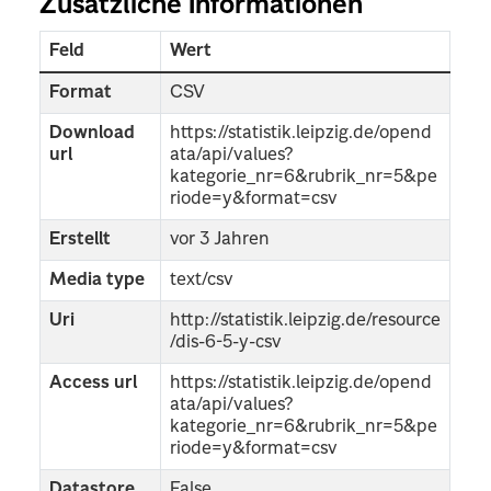
Zusätzliche Informationen
Feld
Wert
Format
CSV
Download
https://statistik.leipzig.de/opend
url
ata/api/values?
kategorie_nr=6&rubrik_nr=5&pe
riode=y&format=csv
Erstellt
vor 3 Jahren
Media type
text/csv
Uri
http://statistik.leipzig.de/resource
/dis-6-5-y-csv
Access url
https://statistik.leipzig.de/opend
ata/api/values?
kategorie_nr=6&rubrik_nr=5&pe
riode=y&format=csv
Datastore
False