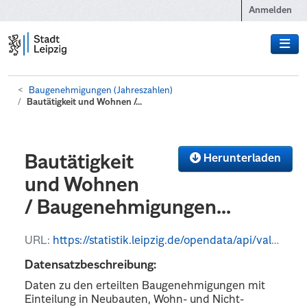
Zum Hauptinhalt wechseln
Anmelden
Baugenehmigungen (Jahreszahlen)
Bautätigkeit und Wohnen /...
Herunterladen
Bautätigkeit
und Wohnen
/ Baugenehmigungen...
URL:
https://statistik.leipzig.de/opendata/api/values?kategorie_nr=6&rubrik_nr=5&periode=y&format=csv
Datensatzbeschreibung:
Daten zu den erteilten Baugenehmigungen mit
Einteilung in Neubauten, Wohn- und Nicht-