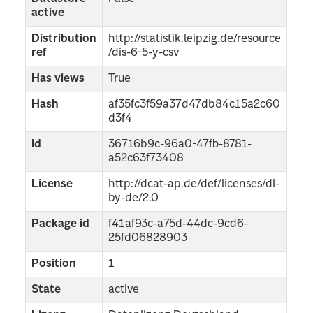
active
Distribution
http://statistik.leipzig.de/resource
ref
/dis-6-5-y-csv
Has views
True
Hash
af35fc3f59a37d47db84c15a2c60
d3f4
Id
36716b9c-96a0-47fb-8781-
a52c63f73408
License
http://dcat-ap.de/def/licenses/dl-
by-de/2.0
Package id
f41af93c-a75d-44dc-9cd6-
25fd06828903
Position
1
State
active