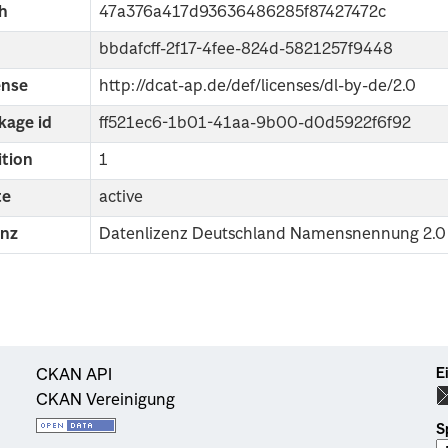
h
47a376a417d93636486285f87427472c
bbdafcff-2f17-4fee-824d-5821257f9448
ense
http://dcat-ap.de/def/licenses/dl-by-de/2.0
kage id
ff521ec6-1b01-41aa-9b00-d0d5922f6f92
ition
1
te
active
enz
Datenlizenz Deutschland Namensnennung 2.0
E
CKAN API
CKAN Vereinigung
S