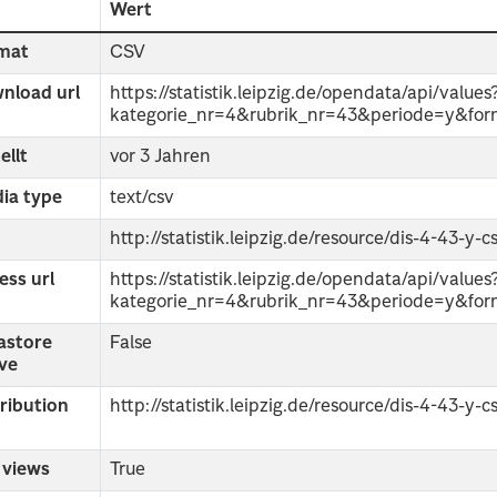
d
Wert
mat
CSV
nload url
https://statistik.leipzig.de/opendata/api/values
kategorie_nr=4&rubrik_nr=43&periode=y&for
ellt
vor 3 Jahren
ia type
text/csv
http://statistik.leipzig.de/resource/dis-4-43-y-c
ess url
https://statistik.leipzig.de/opendata/api/values
kategorie_nr=4&rubrik_nr=43&periode=y&for
astore
False
ive
tribution
http://statistik.leipzig.de/resource/dis-4-43-y-c
 views
True