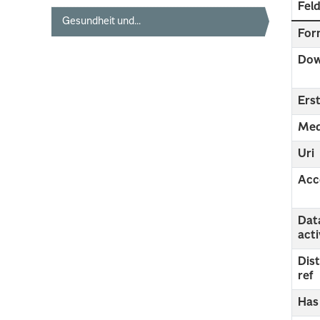
Fel
Gesundheit und...
For
Dow
Erst
Med
Uri
Acc
Dat
act
Dis
ref
Has