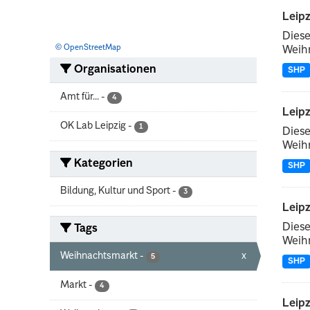
Leip
Diese
© OpenStreetMap
Weihn
Organisationen
SHP
Amt für...
-
4
Leip
OK Lab Leipzig
-
1
Diese
Weihn
Kategorien
SHP
Bildung, Kultur und Sport
-
3
Leip
Diese
Tags
Weihn
Weihnachtsmarkt
-
x
5
SHP
Markt
-
4
Leip