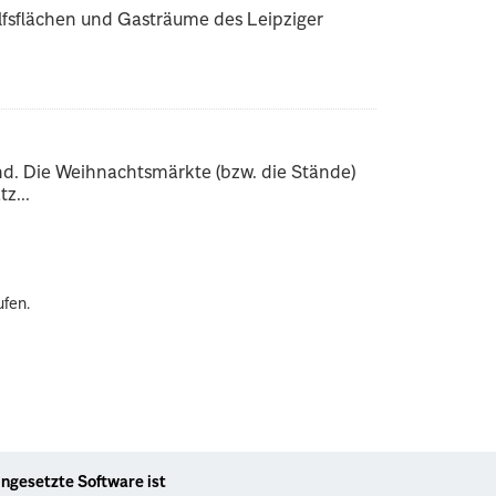
lfsflächen und Gasträume des Leipziger
d. Die Weihnachtsmärkte (bzw. die Stände)
z...
ufen.
ingesetzte Software ist