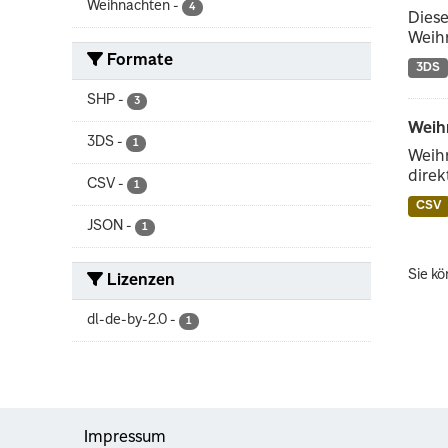
Weihnachten
-
4
Diese
Weih
Formate
3DS
SHP
-
3
Weih
3DS
-
1
Weih
direk
CSV
-
1
CSV
JSON
-
1
Sie kö
Lizenzen
dl-de-by-2.0
-
1
Impressum