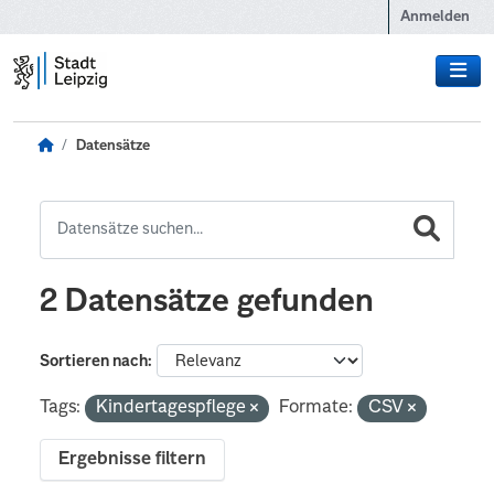
Zum Hauptinhalt wechseln
Anmelden
Datensätze
2 Datensätze gefunden
Sortieren nach
Tags:
Kindertagespflege
Formate:
CSV
Ergebnisse filtern