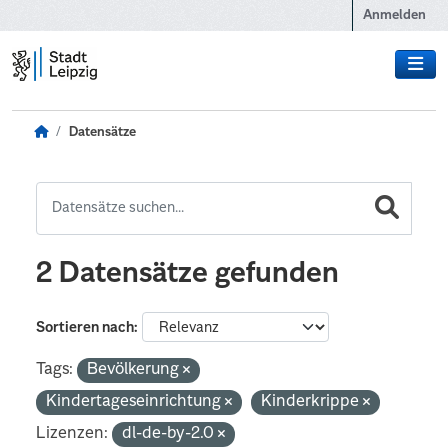
Zum Hauptinhalt wechseln
Anmelden
Datensätze
2 Datensätze gefunden
Sortieren nach
Tags:
Bevölkerung
Kindertageseinrichtung
Kinderkrippe
Lizenzen:
dl-de-by-2.0