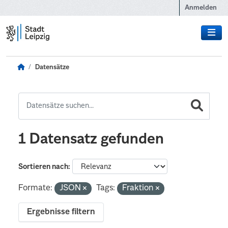
Zum Hauptinhalt wechseln
Anmelden
Datensätze
1 Datensatz gefunden
Sortieren nach
Formate:
JSON
Tags:
Fraktion
Ergebnisse filtern