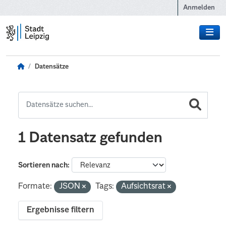
Zum Hauptinhalt wechseln
Anmelden
Datensätze
1 Datensatz gefunden
Sortieren nach
Formate:
JSON
Tags:
Aufsichtsrat
Ergebnisse filtern