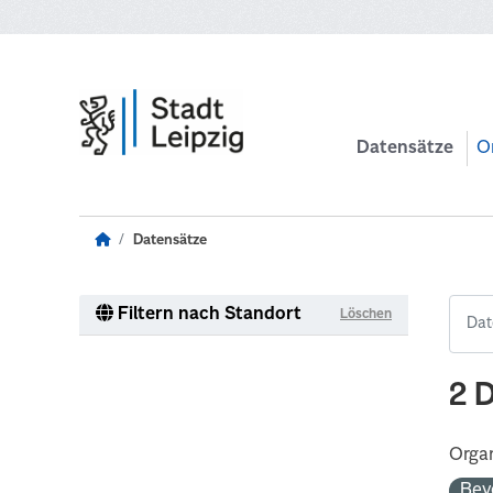
Zum Hauptinhalt wechseln
Datensätze
O
Datensätze
Filtern nach Standort
Löschen
2 
Organ
Bev