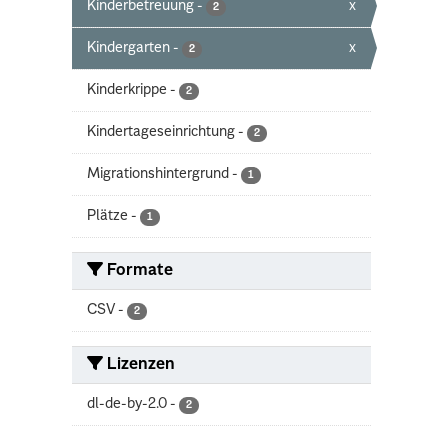
Kinderbetreuung
-
x
2
Kindergarten
-
x
2
Kinderkrippe
-
2
Kindertageseinrichtung
-
2
Migrationshintergrund
-
1
Plätze
-
1
Formate
CSV
-
2
Lizenzen
dl-de-by-2.0
-
2