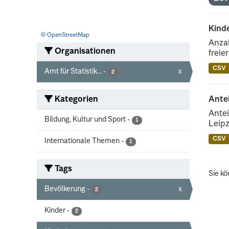
Kind
© OpenStreetMap
Anzah
Organisationen
freie
CSV
Amt für Statistik...
-
x
2
Kategorien
Ante
Antei
Bildung, Kultur und Sport
-
1
Leipz
CSV
Internationale Themen
-
1
Tags
Sie kö
Bevölkerung
-
x
2
Kinder
-
2